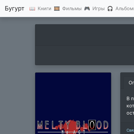
Бугурт
📖
Книги
🎞
Фильмы
🎮
Игры
🎧
Альбом
О
В 
ко
ос
Свя