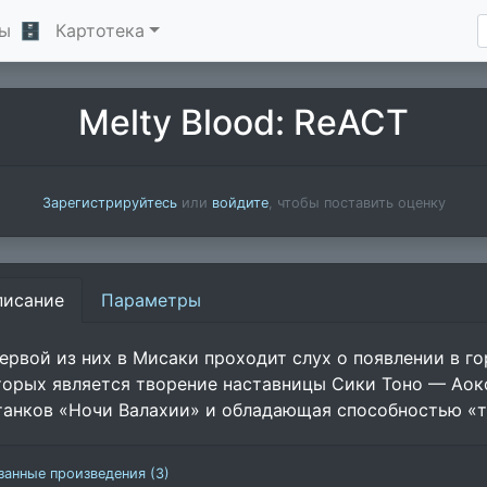
ы
🗄
Картотека
Melty Blood: ReACT
Зарегистрируйтесь
или
войдите
, чтобы поставить оценку
писание
Параметры
первой из них в Мисаки проходит слух о появлении в г
торых является творение наставницы Сики Тоно — Аоко
танков «Ночи Валахии» и обладающая способностью «т
занные произведения (3)