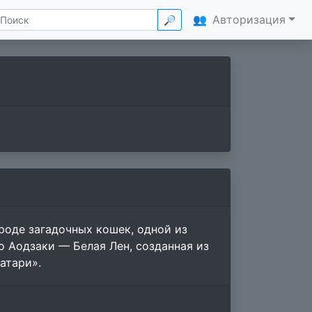
👥
Авторизация
🔎
ороде загадочных кошек, одной из
 Аодзаки — Белая Лен, созданная из
атари».