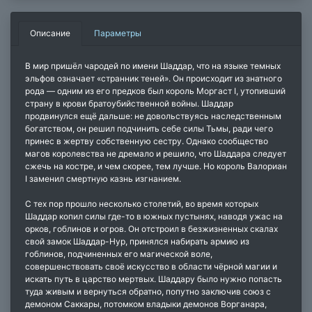
Описание
Параметры
В мир пришёл чародей по имени Шаддар, что на языке темных
эльфов означает «странник теней». Он происходит из знатного
рода — одним из его предков был король Моргаст I, утопивший
страну в крови братоубийственной войны. Шаддар
продвинулся ещё дальше: не довольствуясь наследственным
богатством, он решил подчинить себе силы Тьмы, ради чего
принес в жертву собственную сестру. Однако сообщество
магов королевства не дремало и решило, что Шаддарa следует
сжечь на костре, и чем скорее, тем лучше. Но король Валориан
I заменил смертную казнь изгнанием.
С тех пор прошло несколько столетий, во время которых
Шаддар копил силы где-то в южных пустынях, наводя ужас на
орков, гоблинов и огров. Он отстроил в безжизненных скалах
свой замок Шаддар-Нур, принялся набирать армию из
гоблинов, подчиненных его магической воле,
совершенствовать своё искусство в области чёрной магии и
искать путь в царство мертвых. Шаддару было нужно попасть
туда живым и вернуться обратно, попутно заключив союз с
демоном Саккары, потомком владыки демонов Ворганара,