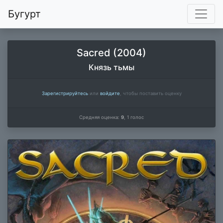
Бугурт
Sacred (2004)
Князь тьмы
Зарегистрируйтесь
или
войдите
, чтобы поставить оценку
Средняя оценка:
9
,
1
голос