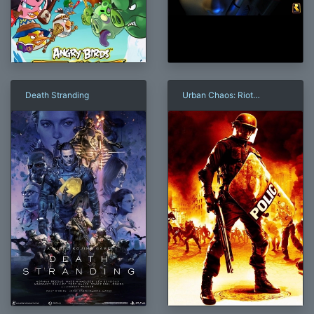
Death Stranding
Urban Chaos: Riot
Response
×