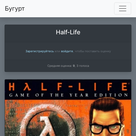
Бугурт
Half-Life
Зарегистрируйтесь
или
войдите
, чтобы поставить оценку
Средняя оценка:
9
,
3
голоса