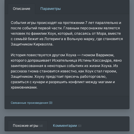
Описание
Параметры
События игры происходят на протяжении 7 лет параллельно и
после событий первой части. Главным персонажем является
человек по фамилии Хоук, который, спасаясь от Мора, вместе
с семьёй бежит из Лотеринга в Вольную марку, где становится
Защитником Киркволла.
История повествуется другом Хоука — гномом Варриком,
которого допрашивает Искательница Истины Кассандра, явно
заинтересованная в некоторых событиях из жизни Хоука. Из
рассказа гнома становится известно, как Хоук стал героем,
Защитником. Хоуку предстоит пресечь работорговлю,
сразиться с кунари и разрешить конфликт между магами и
храмовниками.
Связанные произведения (3)
Похожие игры
Комментарии
(4)
(
0
)