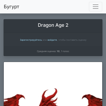
Бугурт
Dragon Age 2
Зарегистрируйтесь
или
войдите
, чтобы поставить оценку
Средняя оценка:
10
,
1
голос