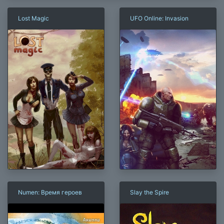
Lost Magic
UFO Online: Invasion
Numen: Время героев
Slay the Spire