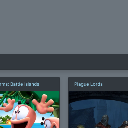
)
ms: Battle Islands
Plague Lords