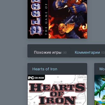
Похожие игры
Комментарии
(4)
(
0
Hearts of Iron
Wor