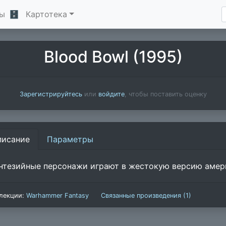
ы
🗄
Картотека
Blood Bowl (1995)
Зарегистрируйтесь
или
войдите
, чтобы поставить оценку
писание
Параметры
нтезийные персонажи играют в жестокую версию амер
лекции:
Warhammer Fantasy
Связанные произведения (1)