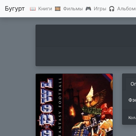
Бугурт
📖
Книги
🎞
Фильмы
🎮
Игры
🎧
Альбом
О
Фэ
Кол