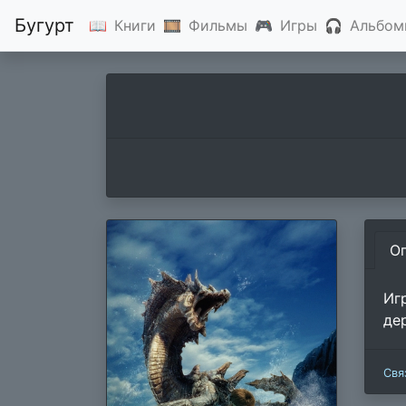
Бугурт
📖
Книги
🎞
Фильмы
🎮
Игры
🎧
Альбом
О
Иг
де
Свя