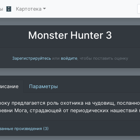
ы
🗄
Картотека
Monster Hunter 3
Зарегистрируйтесь
или
войдите
, чтобы поставить оценку
писание
Параметры
року предлагается роль охотника на чудовищ, посланн
ревни Мога, страдающей от периодических нашествий 
занные произведения (3)