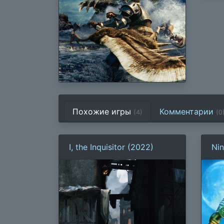
Похожие игры
Комментарии
(4)
(
0
I, the Inquisitor (2022)
Nin