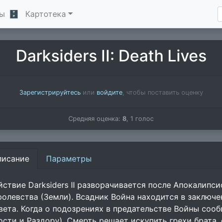
ы
🗄
Картотека
Darksiders II: Death Lives
Зарегистрируйтесь
или
войдите
, чтобы поставить оценку
Средняя оценка:
8
,
1
голос
писание
Параметры
йствие Darksiders II разворачивается после Апокалипс
ролевства (Земли). Всадник Война находится в заключе
вета. Когда о подозрениях в предательстве Войны соо
ости и Раздору), Смерть решает искупить грехи брата,