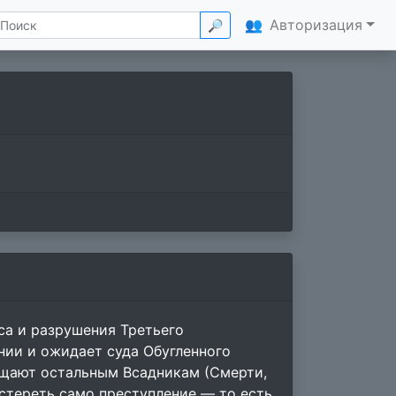
👥
Авторизация
🔎
иса и разрушения Третьего
нии и ожидает суда Обугленного
бщают остальным Всадникам (Смерти,
 стереть само преступление — то есть