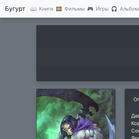
Бугурт
📖
Книги
🎞
Фильмы
🎮
Игры
🎧
Альбом
О
Де
Ко
Со
Яр