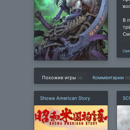
во
В 
тр
См
Свя
Похожие игры
Комментарии
(4)
(
0
Showa American Story
SC