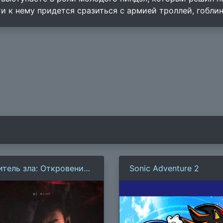
ти к нему придется сразиться с армией троллей, гоблин
)
итель зла: Откровения
Sonic Adventure 2