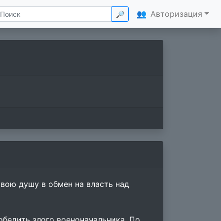
👥
Авторизация
🔎
вою душу в обмен на власть над
обедить злого военоначальника. По