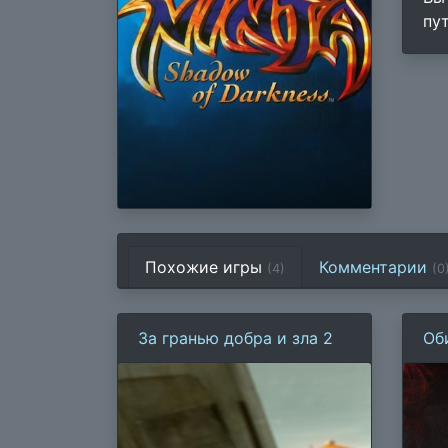
пу
Похожие игры
Комментарии
(4)
(
0
За гранью добра и зла 2
Об
2