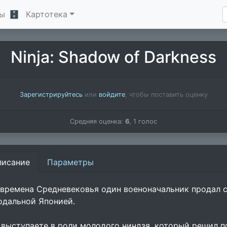
ы
🗄
Картотека
Ninja: Shadow of Darkness
Зарегистрируйтесь
или
войдите
, чтобы поставить оценку
Средняя оценка:
6
,
1
голос
писание
Параметры
 времена Средневековья один военоначальник продал с
одальной Японией.
 выступаете в роли молодого ниндзя, который решил п