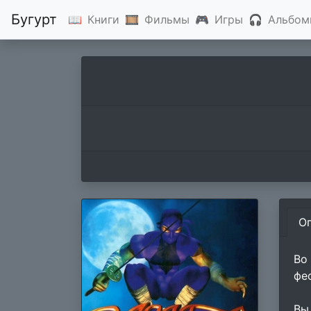
Бугурт
📖
Книги
🎞
Фильмы
🎮
Игры
🎧
Альбом
О
Во
фе
Вы