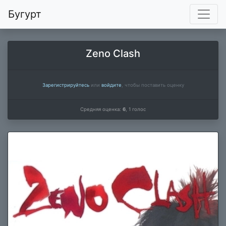
Бугурт
Zeno Clash
Зарегистрируйтесь
или
войдите
, чтобы поставить оценку
Средняя оценка:
6
,
1
голос