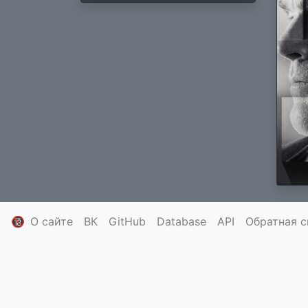
🔞
О сайте
ВК
GitHub
Database
API
Обратная с