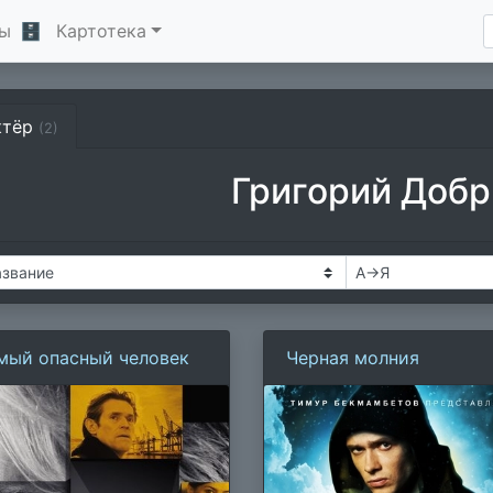
ы
🗄
Картотека
ктёр
(2)
Григорий Доб
мый опасный человек
Черная молния