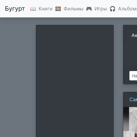
Бугурт
📖
Книги
🎞
Фильмы
🎮
Игры
🎧
Альбом
А
Са