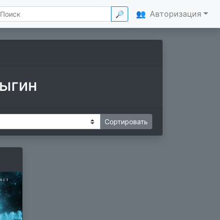
👥
Авторизация
🔎
рыгин