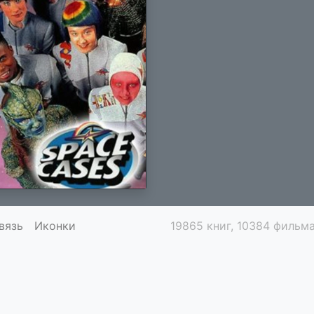
вязь
Иконки
19865 книг, 10384 фильма