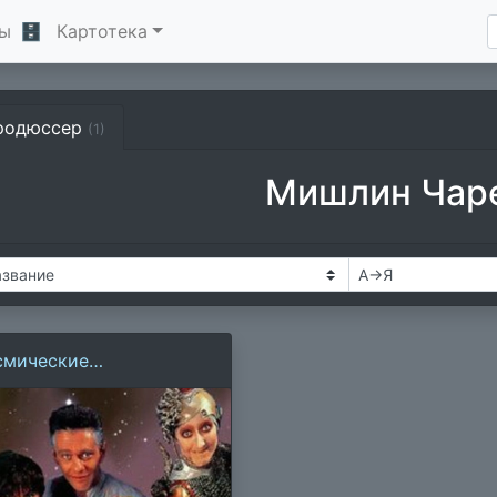
ы
🗄
Картотека
родюссер
(1)
Мишлин Чар
смические
иключения