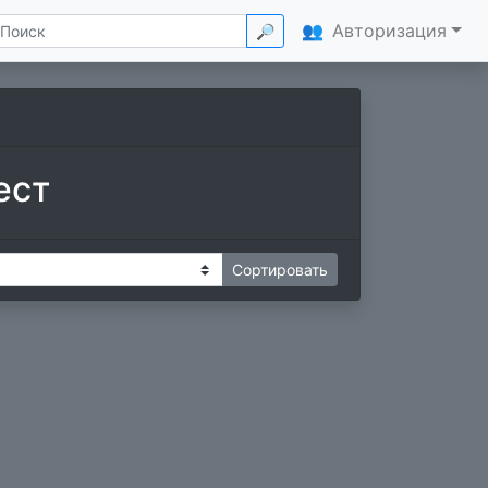
👥
Авторизация
🔎
ест