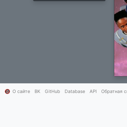
🔞
О сайте
ВК
GitHub
Database
API
Обратная с