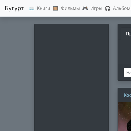
Бугурт
📖
Книги
🎞
Фильмы
🎮
Игры
🎧
Альбом
П
Ко
пр