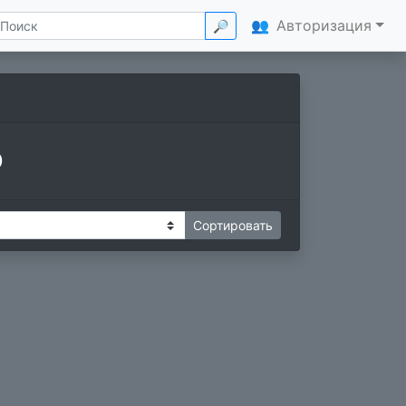
👥
Авторизация
🔎
р