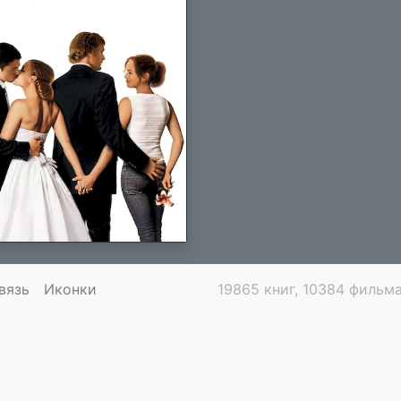
вязь
Иконки
19865 книг, 10384 фильма