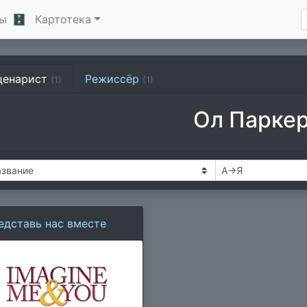
ы
🗄
Картотека
ценарист
Режиссёр
(1)
(1)
Ол Парке
едставь нас вместе