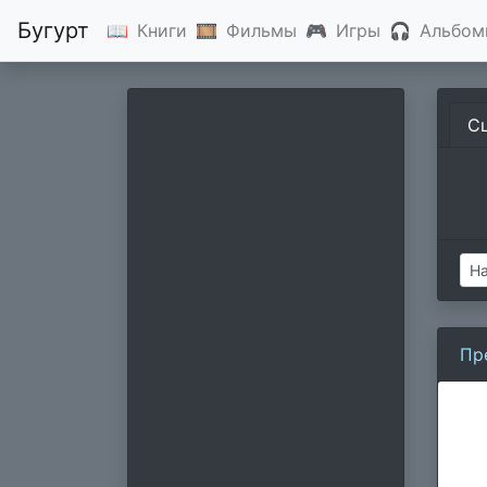
Бугурт
📖
Книги
🎞
Фильмы
🎮
Игры
🎧
Альбом
С
Пр