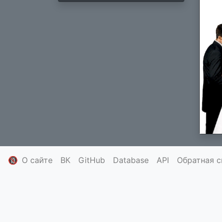
🔞
О сайте
ВК
GitHub
Database
API
Обратная с