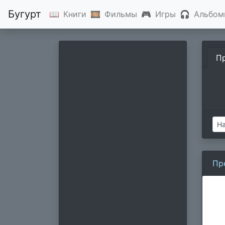
Бугурт
📖
Книги
🎞
Фильмы
🎮
Игры
🎧
Альбом
П
Пр