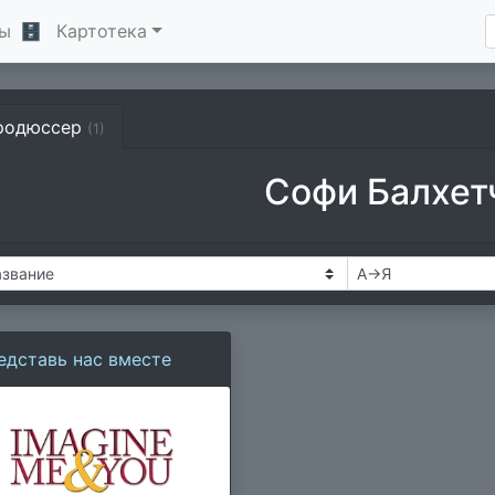
ы
🗄
Картотека
родюссер
(1)
Софи Балхет
едставь нас вместе