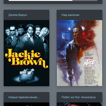
Джеки Браун
Над законом
Новые приключения
Побег из Лос-Анжелеса
Билла и Теда