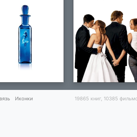
вязь
Иконки
19865 книг, 10385 фильмо