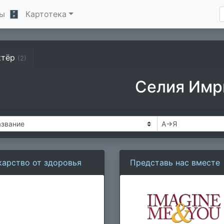
ы
🗄
Картотека
ктёр
(2)
Селия Имр
карство от здоровья
Представь нас вместе