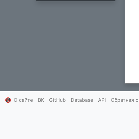
🔞
О сайте
ВК
GitHub
Database
API
Обратная с