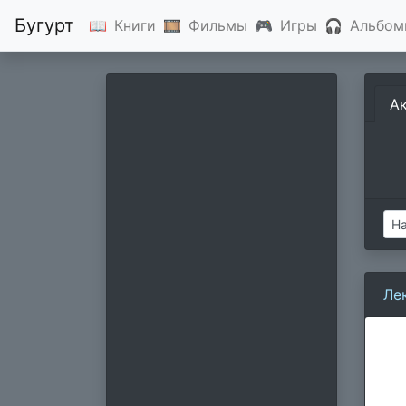
Бугурт
📖
Книги
🎞
Фильмы
🎮
Игры
🎧
Альбом
А
Ле