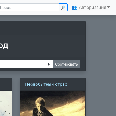
👥
Авторизация
🔎
рд
Первобытный страх