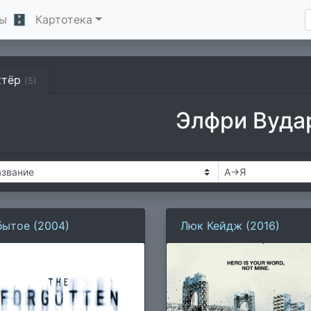
ы
🗄
Картотека
ктёр
(5)
Элфри Вуда
бытое (2004)
Люк Кейдж (2016)