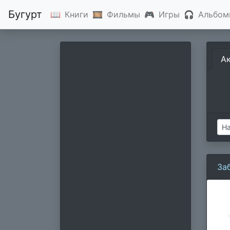
Бугурт
📖
Книги
🎞
Фильмы
🎮
Игры
🎧
Альбом
А
За