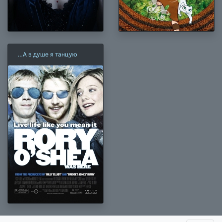
…А в душе я танцую
×