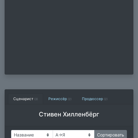
Сценарист
Режиссёр
Продюссер
(3)
(2)
(2)
Стивен Хилленбёрг