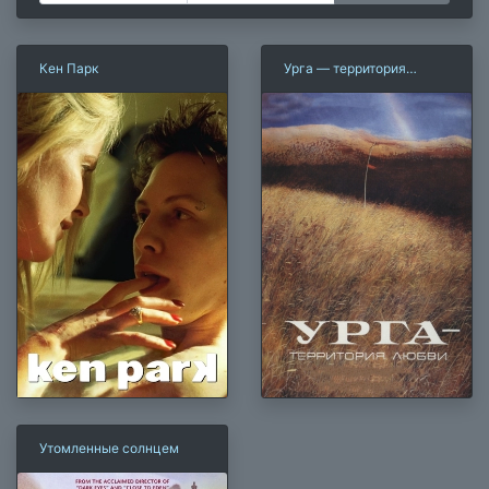
Кен Парк
Урга — территория
любви
Утомленные солнцем