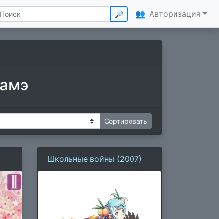
👥
Авторизация
🔎
тамэ
Школьные войны (2007)