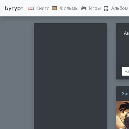
Бугурт
📖
Книги
🎞
Фильмы
🎮
Игры
🎧
Альбом
А
За