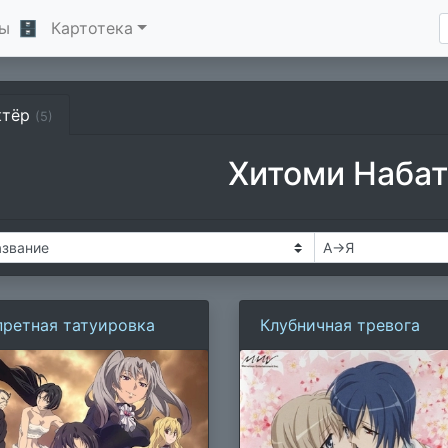
ы
🗄
Картотека
ктёр
(5)
Хитоми Наба
претная татуировка
Клубничная тревога