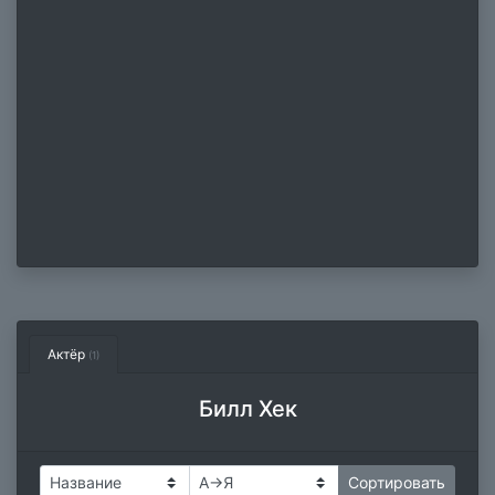
Актёр
(1)
Билл Хек