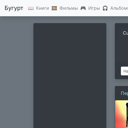
Бугурт
📖
Книги
🎞
Фильмы
🎮
Игры
🎧
Альбом
С
Пе