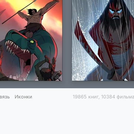
вязь
Иконки
19865 книг, 10384 фильма