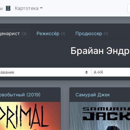
ы
🗄
Картотека
ценарист
Режиссёр
Продюссер
(3)
(1)
(1)
Брайан Энд
рвобытный (2019)
Самурай Джек