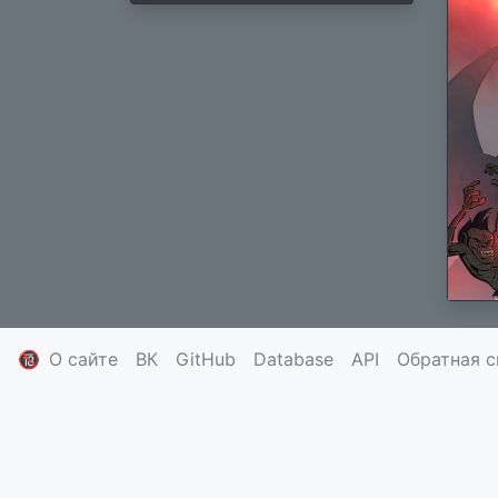
🔞
О сайте
ВК
GitHub
Database
API
Обратная с