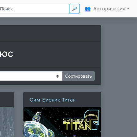
👥
Авторизация
🔎
рюс
Сим-Бионик Титан