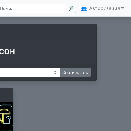
👥
Авторизация
🔎
сон