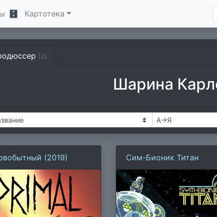
ы
🗄
Картотека
родюссер
(2)
Шарина Карл
рвобытный (2019)
Сим-Бионик Титан