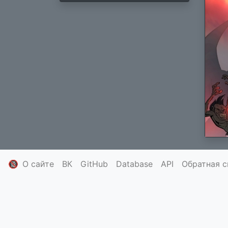
🔞
О сайте
ВК
GitHub
Database
API
Обратная с