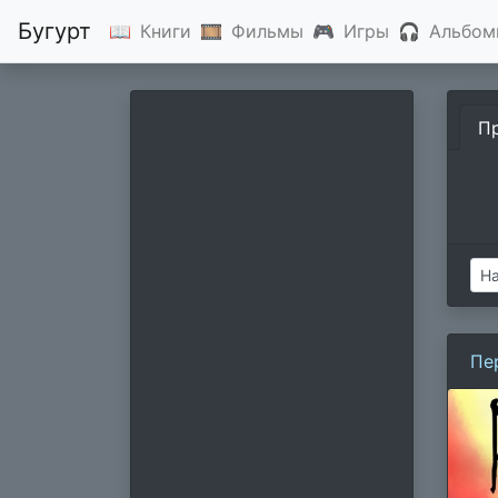
Бугурт
📖
Книги
🎞
Фильмы
🎮
Игры
🎧
Альбом
П
Пе