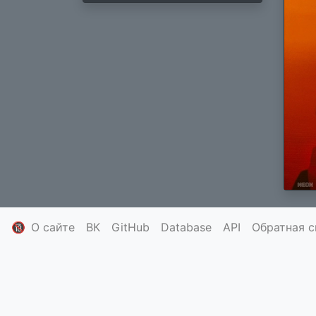
🔞
О сайте
ВК
GitHub
Database
API
Обратная с