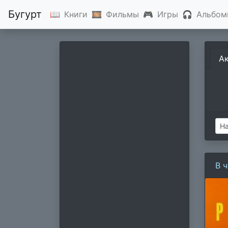
Бугурт
📖
Книги
🎞
Фильмы
🎮
Игры
🎧
Альбом
А
В 