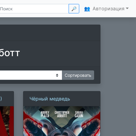
👥
Авторизация
🔎
ботт
)
Чёрный медведь