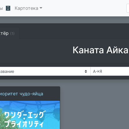
ы
🗄
Картотека
ктёр
(1)
Каната Айка
иоритет чудо-яйца