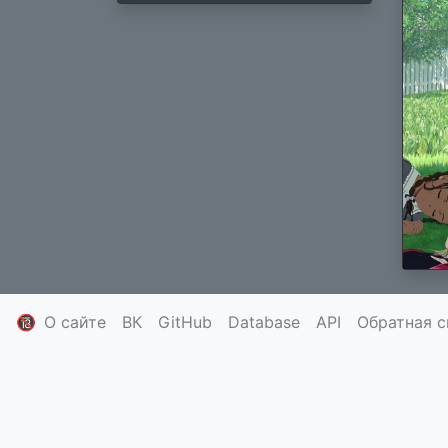
🔞
О сайте
ВК
GitHub
Database
API
Обратная с