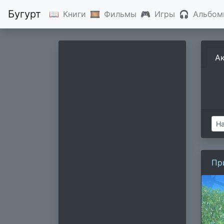
Бугурт
📖
Книги
🎞
Фильмы
🎮
Игры
🎧
Альбом
А
Пр