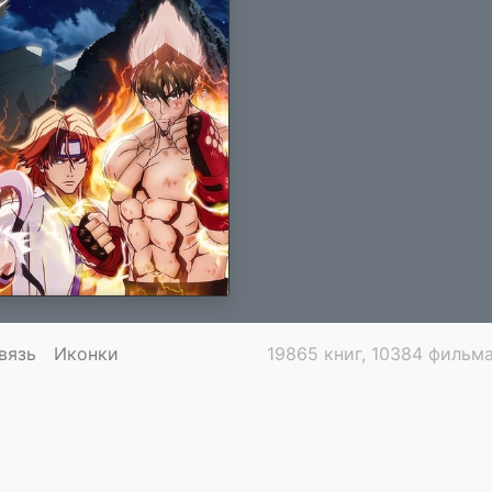
вязь
Иконки
19865 книг, 10384 фильма