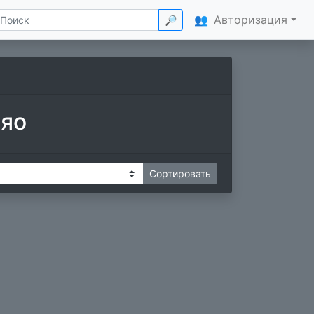
👥
Авторизация
🔎
ияо