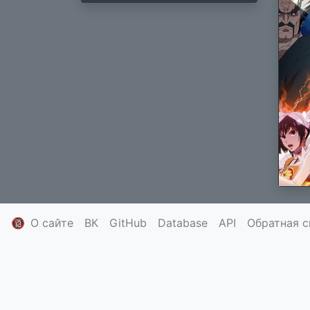
🔞
О сайте
ВК
GitHub
Database
API
Обратная с