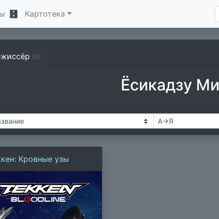
ы
🗄
Картотека
ежиссёр
(1)
Ёсикадзу М
ккен: Кровные узы