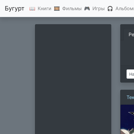
Бугурт
📖
Книги
🎞
Фильмы
🎮
Игры
🎧
Альбом
Р
Те