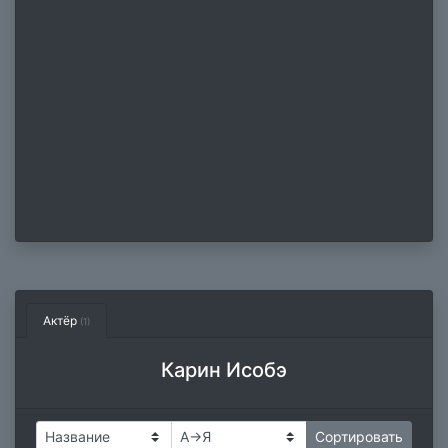
Актёр
(1)
Карин Исобэ