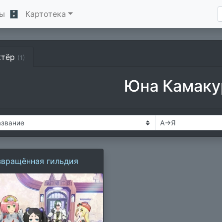
ы
🗄
Картотека
ктёр
(1)
Юна Камаку
звращённая гильдия