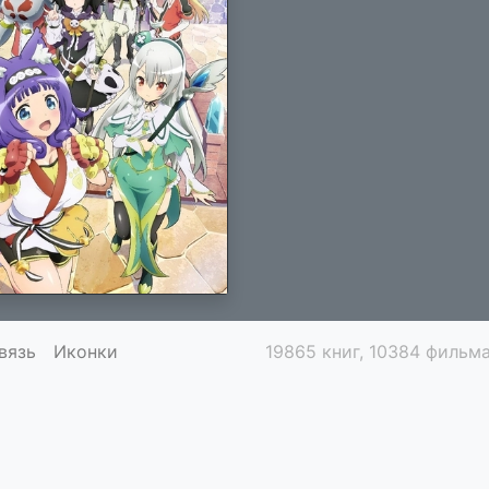
вязь
Иконки
19865 книг, 10384 фильма