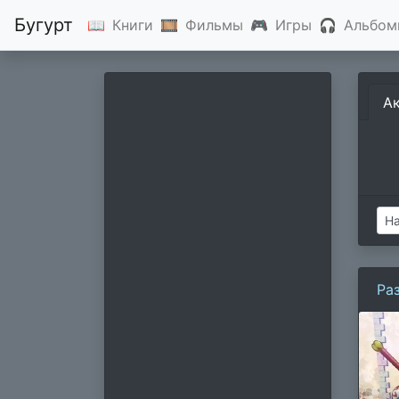
Бугурт
📖
Книги
🎞
Фильмы
🎮
Игры
🎧
Альбом
А
Ра