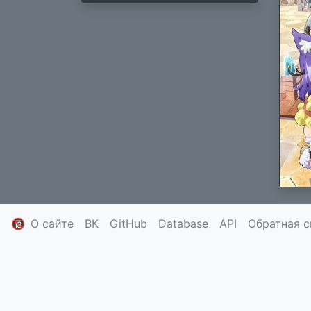
🔞
О сайте
ВК
GitHub
Database
API
Обратная с