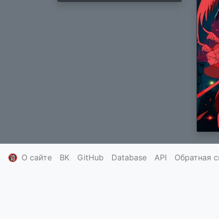
🔞
О сайте
ВК
GitHub
Database
API
Обратная с