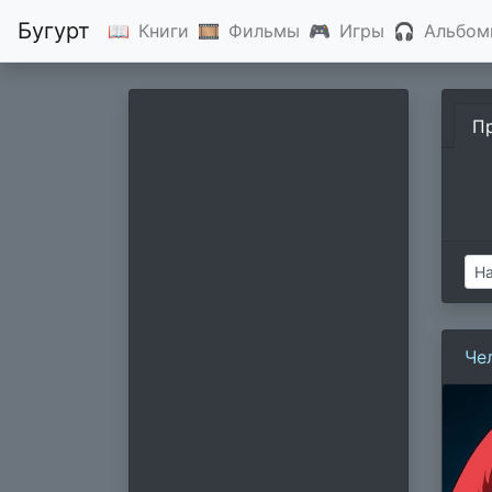
Бугурт
📖
Книги
🎞
Фильмы
🎮
Игры
🎧
Альбом
П
Че
Фи