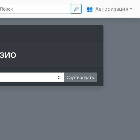
👥
Авторизация
🔎
зио