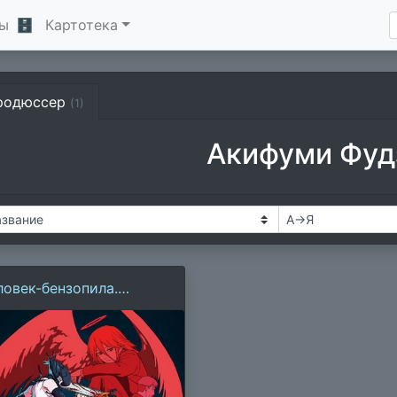
ы
🗄
Картотека
родюссер
(1)
Акифуми Фуд
ловек-бензопила.
льм: История Резе