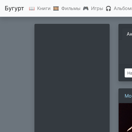
Бугурт
📖
Книги
🎞
Фильмы
🎮
Игры
🎧
Альбом
А
Мо