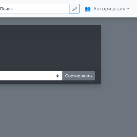
👥
Авторизация
🔎
ь