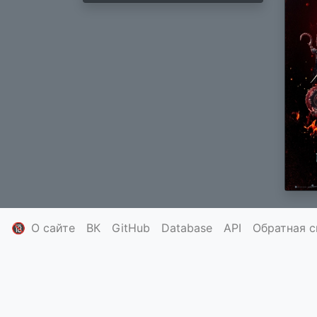
🔞
О сайте
ВК
GitHub
Database
API
Обратная с