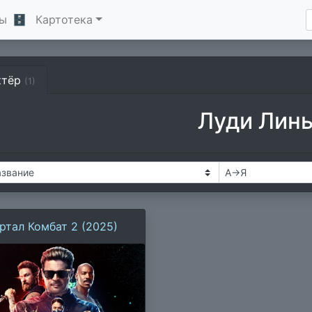
ы
🗄
Картотека
ктёр
(1)
Луди Лин
ртал Комбат 2 (2025)