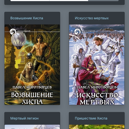
Возвышение Хиспа
Искусство мертвых
Мертвый легион
Пришествие Хиспа