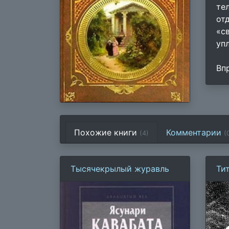
те
от
«с
уп
Вп
Похожие книги
Комментарии
(4)
(
Тысячекрылый журавль
Ти