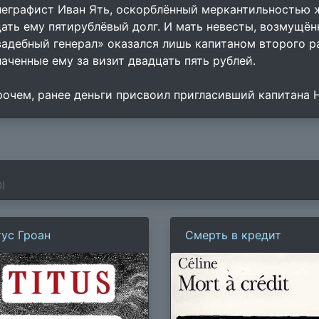
леграфист Иван Ять, оскорблённый меркантильностью 
дать ему пятирублёвый долг. И мать невесты, возмущён
вадебный генерал» оказался лишь капитаном второго р
лаченные ему за визит двадцать пять рублей.
рочем, ранее деньги присвоил пригласивший капитана
0
)
тус Гроан
Смерть в кредит