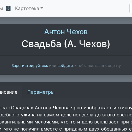
ы
🗄
Картотека
Антон Чехов
Свадьба (А. Чехов)
Зарегистрируйтесь
или
войдите
, чтобы поставить оценку
писание
Параметры
еса «Свадьба» Антона Чехова ярко изображает истинну
адебного ужина на самом деле нет дела до этого светл
ркантильными мелочами, что то и дело всплывает при 
м, что не получил вместе с приданым двух обещанных 