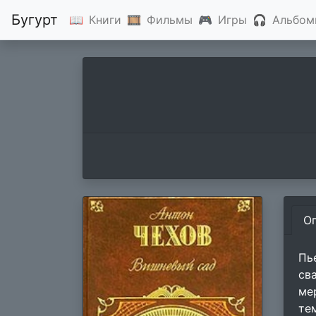
Бугурт
📖
Книги
🎞
Фильмы
🎮
Игры
🎧
Альбом
О
Пь
св
ме
те