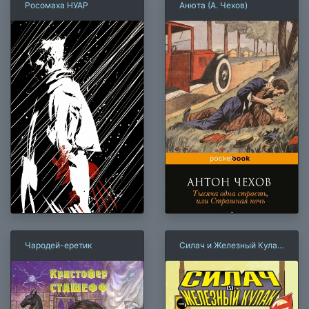
Росомаха НУАР
Анюта (А. Чехов)
Чародей-еретик
Силач и Железный Кулак.
Том 1. Парни снова в
деле