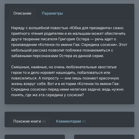
Описание
Параметры
Наряду с волшебной повестью «Юбка для президента» сеанс
приятного чтения родителям и их малышам может обеспечить
друге творение писателя Григория Остера — речь идет о
произведении «Котенок по имени Гав: Середина сосиски». Этот
небольшой рассказ позволит поближе познакомиться с
забавными персонажами Остера из данной серии.
Смешные, наивные, но очень любознательные хвостатые
герои то и дело норовят нашкодить, побаловаться или
повеселиться. А попросту — они лишь познают красочную
жизнь вокруг себя. Вот и в истории «Котенок по имени Гав:
Середина сосиски» перед ними нелегкая задача: ведь нужно
понять, где же эта середина у сосиски?
Похожие книги
Комментарии
(4)
(
0
)