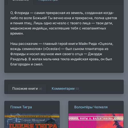
О, Флорида — самая прекрасная из земель, созданная когда-
либо по воле Божьей! Ты вечно юна и прекрасна, полна цветов
и пения птиц. Лишь одно исчезло с твоего лица — твои дети,
меднокожие индейцы, населявшие тебя с незапамятных
времен.
Наш рассказчик — главный герой книги Майн Рида «Оцеола,
вождь семинолов» («Oceola») — был сыном плантатора из
Флориды и носил звучное имя своего отца — Джордж
Рэндольф. В жилах мальчика текла индийская кровь, он был
благороден и смел.
Похожие книги
Комментарии
(4)
(
0
)
Племя Тигра
Волонтёры Челкеля