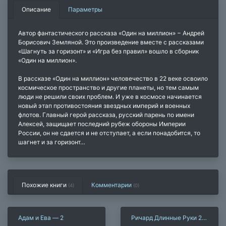
Описание
Параметры
Автор фантастического рассказа «Один на миллион» − Андрей
Борисович Земляной. Это произведение вместе с рассказами
«Шагнуть за горизонт» и «Игра без правил» вошло в сборник
«Один на миллион».
В рассказе «Один на миллион» человечество в 22 веке освоило
космическое пространство и другие планеты, но тем самым
люди не решили своих проблем. И уже в космосе начинается
новый этап противостояния звездных империй и военных
флотов. Главный герой рассказа, русский парень по имени
Алексей, защищает последний рубеж обороны Империи
России, он не сдается и не отступает, а если понадобится, то
шагнет и за горизонт…
Похожие книги
Комментарии
(4)
(
0
)
Адам и Ева — 2
Ричард Длинные Руки 27