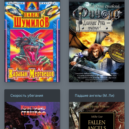
— эрцгерцог
Скорость убегания
Падшие ангелы (М. Ли)