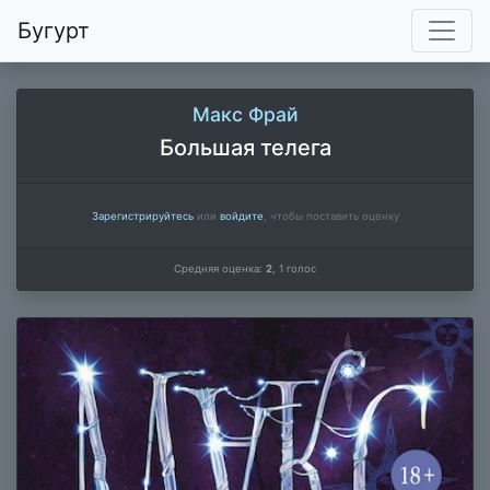
Бугурт
Макс Фрай
Большая телега
Зарегистрируйтесь
или
войдите
, чтобы поставить оценку
Средняя оценка:
2
,
1
голос