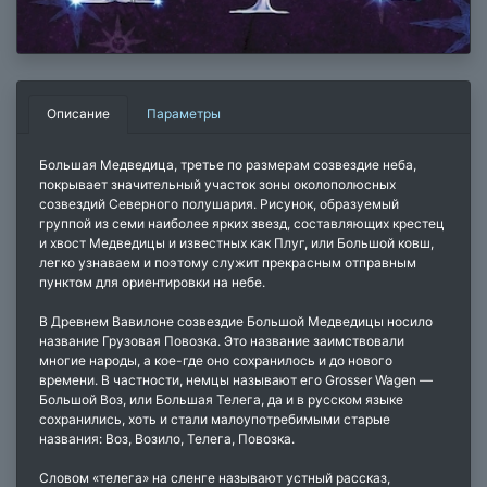
Описание
Параметры
Большая Медведица, третье по размерам созвездие неба,
покрывает значительный участок зоны околополюсных
созвездий Северного полушария. Рисунок, образуемый
группой из семи наиболее ярких звезд, составляющих крестец
и хвост Медведицы и известных как Плуг, или Большой ковш,
легко узнаваем и поэтому служит прекрасным отправным
пунктом для ориентировки на небе.
В Древнем Вавилоне созвездие Большой Медведицы носило
название Грузовая Повозка. Это название заимствовали
многие народы, а кое-где оно сохранилось и до нового
времени. В частности, немцы называют его Grosser Wagen —
Большой Воз, или Большая Телега, да и в русском языке
сохранились, хоть и стали малоупотребимыми старые
названия: Воз, Возило, Телега, Повозка.
Словом «телега» на сленге называют устный рассказ,