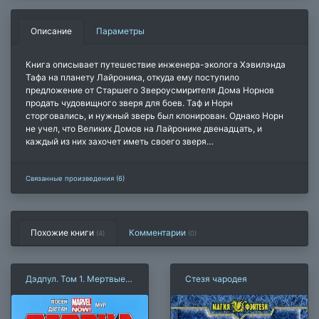
Описание
Параметры
Книга описывает путешествие инженера-эколога Хэвилэнда
Тафа на планету Лайроника, откуда ему поступило
предложение от Старшего Звероусмирителя Дома Норнов
продать чудовищного зверя для боев. Таф и Норн
сторговались, и нужный зверь был клонирован. Однако Норн
не учел, что Великих Домов на Лайронике двенадцать, и
каждый из них захочет иметь своего зверя…
Связанные произведения (6)
Похожие книги
Комментарии
(4)
(
0
)
Дэдпул. Том 1. Мертвые
Стезя чародея
президенты