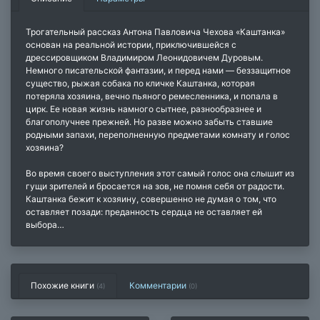
Трогательный рассказ Антона Павловича Чехова «Каштанка»
основан на реальной истории, приключившейся с
дрессировщиком Владимиром Леонидовичем Дуровым.
Немного писательской фантазии, и перед нами — беззащитное
существо, рыжая собака по кличке Каштанка, которая
потеряла хозяина, вечно пьяного ремесленника, и попала в
цирк. Ее новая жизнь намного сытнее, разнообразнее и
благополучнее прежней. Но разве можно забыть ставшие
родными запахи, переполненную предметами комнату и голос
хозяина?
Во время своего выступления этот самый голос она слышит из
гущи зрителей и бросается на зов, не помня себя от радости.
Каштанка бежит к хозяину, совершенно не думая о том, что
оставляет позади: преданность сердца не оставляет ей
выбора…
Похожие книги
Комментарии
(4)
(
0
)