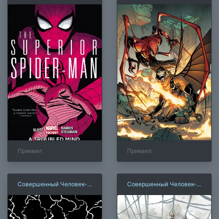
паук. Том 2. Проблемы с
паук. Том 3. Выхода нет
головой
Приквел
Приквел
Совершенный Человек-
Совершенный Человек-
паук. Том 5.
паук. Том 6. Нация
Совершенный Веном
Гоблина