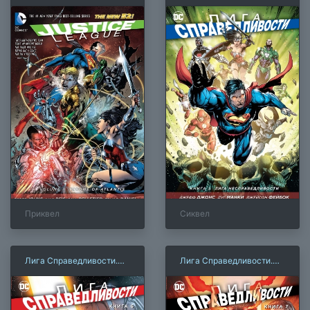
Книга 3. Трон Атлантиды
Книга 5. Лига
Несправедливости
Приквел
Сиквел
Лига Справедливости.
Лига Справедливости.
Книга 6. Война
Книга 7. Война
Дарксайда. Часть 1
Дарксайда. Часть 2