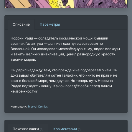
Описание
Параметры
Норрин Радд — обладатель космической мощи, бывший
вестник Галактуса — долгие годы путешествовал по
Вселенной. Он исследовал межзвёздную тьму, видел восходы
и закаты великих цивилизаций, ценил разнородную красоту
тысячи миров.
Он дарил надежду тем, кто прежде и не подозревал о ней. Он
доказывал обитателям сотен галактик, что никто не прав и не
свят в большей мере, чем другие. Но теперь путь Норрина
Радда подходит к концу. Как он поведёт себя перед лицом
неизбежности?
Коллекции:
Marvel Comics
Похожие книги
Комментарии
(4)
(
0
)