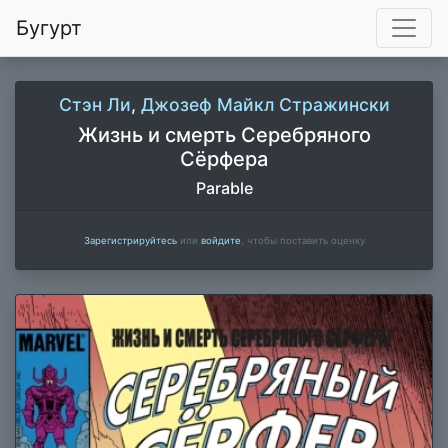
Бугурт
Стэн Ли
,
Джозеф Майкл Стражински
Жизнь и смерть Серебряного
Сёрфера
Parable
Зарегистрируйтесь
или
войдите
, чтобы поставить оценку