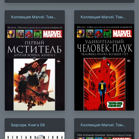
Коллекция Marvel. Том
Коллекция Marvel. Том
008: Первый Мститель.
088: Удивительный
Другая война. Книга 1
Человек-Паук. Паука
больше нет
Берсерк. Книга 06
Коллекция Marvel. Том
026: Секретные войны.
Книга 1