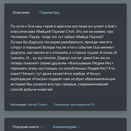
Описание
Параметры
По пути к Оси наш герой в красном костюме вступает в бой с
классическим Убийцей Пауков! Стоп. Это же не комикс про
Человека-Паука. тогда что тут забыл Убийца Пауков?
Лучше бы Дэдпулу поскорее разобраться, прежде чем его
сотрут в порошок! Вскоре после этого события Оси меняют
Дэдпула, заставляя его отложить в сторону пушки. И ножи. И
гранаты. И… ну вы поняли. Дэдпул постиг дзен! Как же он
теперь поможет своим друзьям-«Фальшивым Людям Икс»
пережить атаку настоящих, но озлобленных Людей Икс? Кто
знает? Может, тут даже засветятся ковбои. И бонус:
корпорация «Роксон» подарит нам особую образовательную
историю! Вы узнаете все про гразрыв, современнейший
способ добычи энергии!
Коллекции:
Marvel Comics
Связанные произведения (2)
Похожие книги
Комментарии
(4)
(
0
)