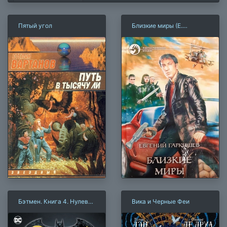
Пятый угол
Близкие миры (Е.
Гаркушев)
Бэтмен. Книга 4. Нулевой
Вика и Черные Феи
год. Тайный город