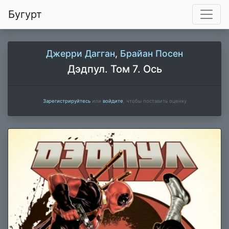
Бугурт
Джерри Дагган
,
Брайан Посен
Дэдпул. Том 7. Ось
Зарегистрируйтесь
или
войдите
, чтобы поставить оценку