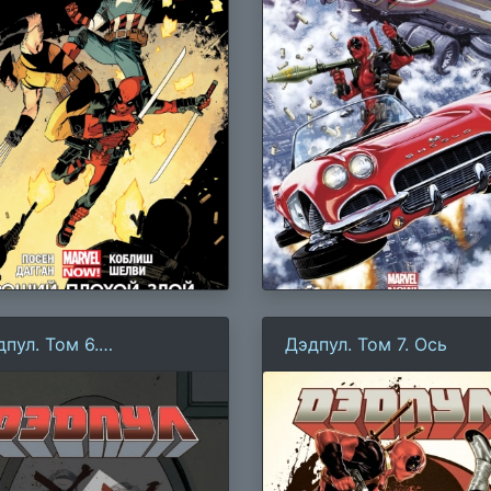
пул. Том 6.
Дэдпул. Том 7. Ось
рвородный Грех