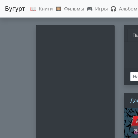
Бугурт
📖
Книги
🎞
Фильмы
🎮
Игры
🎧
Альбом
П
Дэ
Др