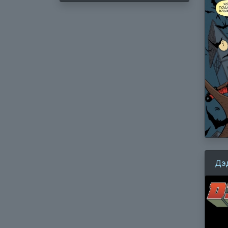
Дэ
пл