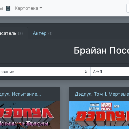
ы
🗄
Картотека
исатель
Актёр
(8)
(1)
Брайан Пос
дпул. Испытание
Дэдпул. Том 1. Мертвые
акулы
президенты