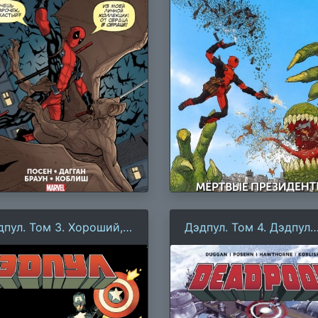
дпул. Том 3. Хороший,
Дэдпул. Том 4. Дэдпул
охой и злой
против З.А.Щ.И.Т.Ы