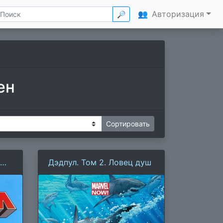
👥
Авторизация
🔎
ен
Дэдпул. Том 2. Ловец душ