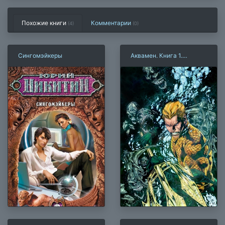
Похожие книги
Комментарии
(4)
(
0
)
Сингомэйкеры
Аквамен. Книга 1.
Впадина