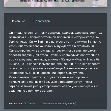
Описание
Параметры
Он — единственный, кому однажды удалось одержать верх над
Бэтменом. Он правит островной тюрьмой, в которой когда-то
был узником. Он — Бэйн, и у него есть тот, кто нужен Бэтмену,
чтобы спасти человека, который нуждается в его помощи.
Однако проникнуть в цитадель преступного гения не самая
простая задача. Для этого Бэтмену необходима собственная
армия злоумышленников, включая Женщину-Кошку. И все бы
ничего, но на деле оказывается, что Женщине-Кошке доверять
опасно и что собранная в лечебнице Аркхем команда так же
неуправляема, как и настоящий Отряд Самоубийц.
Раздираемые страстями, подверженные нездоровым
привычкам, склонные к безумию и предательству члены
отряда Бэтмена рискуют провалить операцию и вернуться с
задания не в полном составе…
Коллекции:
DC Comics
Связанные произведения (4)