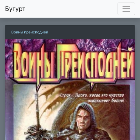
Бугурт
Воины преисподней