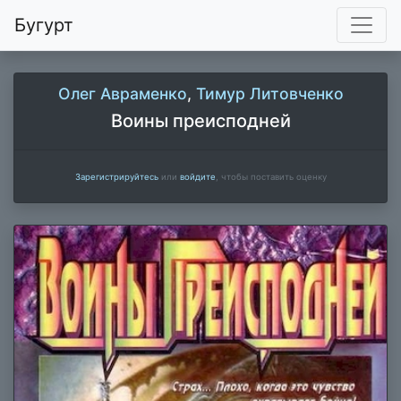
Бугурт
Олег Авраменко
,
Тимур Литовченко
Воины преисподней
Зарегистрируйтесь
или
войдите
, чтобы поставить оценку