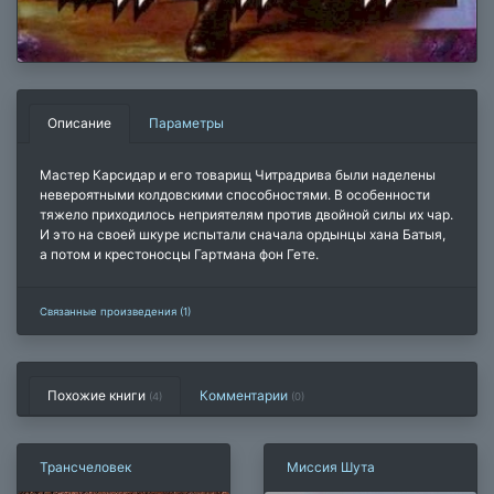
Описание
Параметры
Мастер Карсидар и его товарищ Читрадрива были наделены
невероятными колдовскими способностями. В особенности
тяжело приходилось неприятелям против двойной силы их чар.
И это на своей шкуре испытали сначала ордынцы хана Батыя,
а потом и крестоносцы Гартмана фон Гете.
Связанные произведения (1)
Похожие книги
Комментарии
(4)
(
0
)
Трансчеловек
Миссия Шута