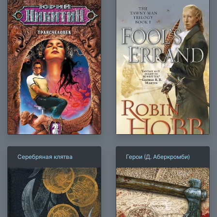
Серебряная клятва
Герои (Д. Аберкромби)