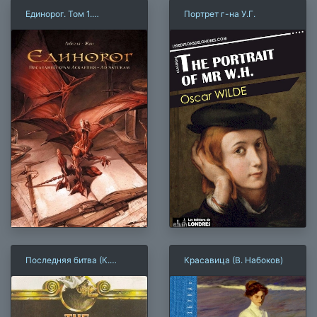
Единорог. Том 1.
Портрет г-на У.Г.
Последний храм
Асклепия. Ad naturam
Последняя битва (К.
Красавица (В. Набоков)
Льюис)