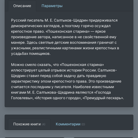
Описание
Параметры
Русский писатель М. Е. Салтыков-Щедрин придерживался
демократических взглядов, а поэтому горячо осуждал
крепостное право. «Пошехонская старина» — яркое
произведение автора, написанное в не свойственной ему
манере. Здесь светлые детские воспоминания граничат с
ужасными, реалистичными картинами жизни крепостных в
усадьбах помещиков.
Можно смело сказать, что «Пошехонская старина»
иллюстрирует целый отрывок истории России. Салтыков-
Щедрин ставил перед собой задачу дать правдивую
характеристику эпохи крепостного права. Это произведение
считается последним у писателя. Наиболее известными
книгами М. Е. Салтыкова-Щедрина являются «Господа
Головлевы», «История одного города», «Премудрый пескарь».
Похожие книги
Комментарии
(4)
(
0
)