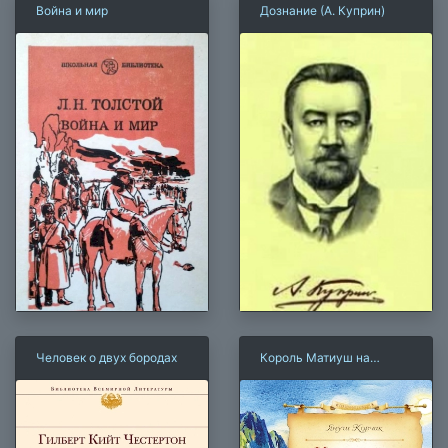
Война и мир
Дознание (А. Куприн)
Человек о двух бородах
Король Матиуш на
необитаемом острове