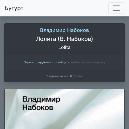
Бугурт
Владимир Набоков
Лолита (В. Набоков)
Lolita
Зарегистрируйтесь
или
войдите
, чтобы поставить оценку
Средняя оценка:
8
,
1
голос