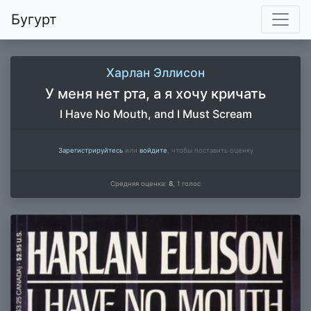
Бугурт
Харлан Эллисон
У меня нет рта, а я хочу кричать
I Have No Mouth, and I Must Scream
Зарегистрируйтесь
или
войдите
, чтобы поставить оценку
Средняя оценка:
8
,
1
голос