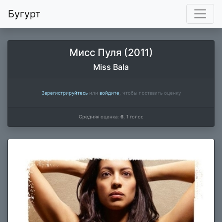
Бугурт
Мисс Пуля (2011)
Miss Bala
Зарегистрируйтесь
или
войдите
, чтобы поставить оценку
Средняя оценка:
6
,
1
голос